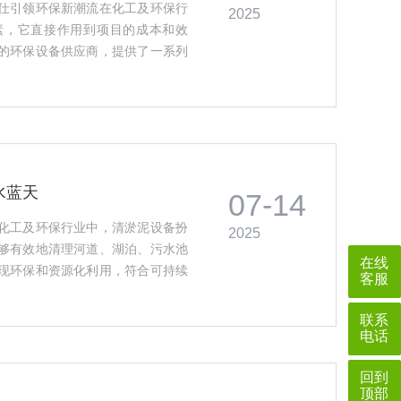
仕引领环保新潮流在化工及环保行
2025
素，它直接作用到项目的成本和效
的环保设备供应商，提供了一系列
要。我们需要了解清淤泥设备的类
括水下清淤机器人、污泥处置设备
水蓝天
07-14
化工及环保行业中，清淤泥设备扮
2025
够有效地清理河道、湖泊、污水池
在线
现环保和资源化利用，符合可持续
客服
备是软轴通沟机。这种设备通过电
轴将动力传递给清淤工具。软轴的
联系
电话
回到
顶部