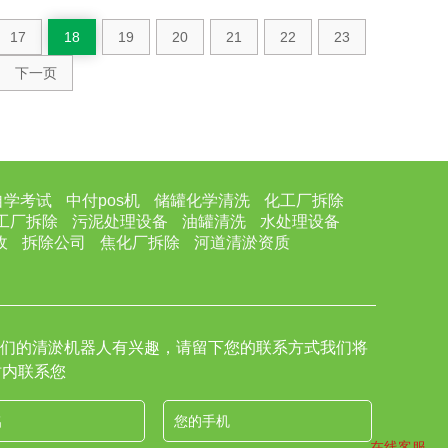
17
18
19
20
21
22
23
下一页
自学考试
中付pos机
储罐化学清洗
化工厂拆除
工厂拆除
污泥处理设备
油罐清洗
水处理设备
收
拆除公司
焦化厂拆除
河道清淤资质
们的清淤机器人有兴趣，请留下您的联系方式我们将
时内联系您
在线客服