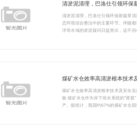
清淤泥清理，巴洛仕引领环保
清淤泥清理，巴洛仕引领环保新篇章清
态环境综合整治中的主要环节。伴随都
洋等水域的淤泥疑问日益突出，这不但
周边居民的生活造成作用。巴洛仕集团
保企业，致力于提供整体的清淤泥清
服...
煤矿水仓效率高清淤根本技术
煤矿水仓效率高清淤根本技术及安全实
验 煤矿水仓作为井下排水系统的"肾脏
产。据统计，我国约67%的煤矿水仓
3-5次清淤作业。传统人工清淤存在效
淤泥或煤矸石混合堆积时，单日清理量往往