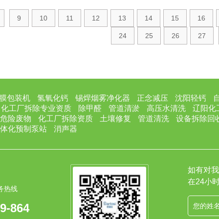
9
10
11
12
13
14
15
16
24
25
26
27
膜包装机
氢氧化钙
锡焊烟雾净化器
正念减压
沈阳轻钙
化工厂拆除专业资质
除甲醛
管道清淤
高压水清洗
辽阳化
危险废物
化工厂拆除资质
土壤修复
管道清洗
设备拆除回
体化预制泵站
消声器
如有对我
在24小
务热线
9-864