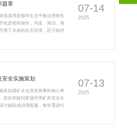
新篇章
07-14
淤泥清理是都市生态平衡治理和生
2025
市化进程的加快，河道、湖泊、海
作用了水体的生态环境，还可能对
有限公司作为一家资深的化工及环
理化解策划。巴洛仕的清淤泥清理
及安全实施策划
07-13
施策划煤矿水仓清淤差事的核心考
2025
"，其淤积疑问直接作用矿井安全生
因设计缺陷或治理疏漏，每年需进行
率低、危险高等痛点，尤其遇到黏性
不足50立方米。...