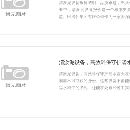
清淤泥设备报价透明，品质卓越，巴洛
业中，清淤泥设备报价是一个根本要
益。巴洛仕集团有限公司作为一家资深
的清淤泥设备，以满足不同工况下的需
型。巴洛仕提供的清淤泥设备主要包
等。...
清淤泥设备，高效环保守护碧
清淤泥设备，高效环保守护碧水蓝天在
演着不可或缺的身份。这些设备不但能
等水域中的淤泥，还能在处置经过中实
进步的要求。一种经常见到的清淤泥设
机或汽车引擎产生动力，通过一根软
转...